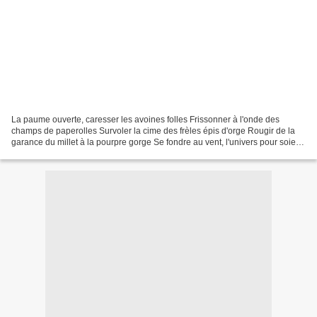
La paume ouverte, caresser les avoines folles Frissonner à l'onde des
champs de paperolles Survoler la cime des frèles épis d'orge Rougir de la
garance du millet à la pourpre gorge Se fondre au vent, l'univers pour soie
Ondoyer dans l'amande des épis,...