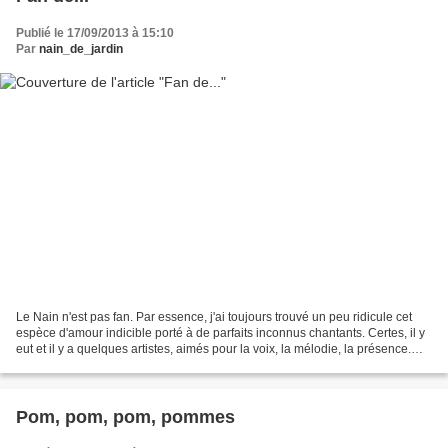
Publié le 17/09/2013 à 15:10
Par
nain_de_jardin
Le Nain n'est pas fan. Par essence, j'ai toujours trouvé un peu ridicule cet
espèce d'amour indicible porté à de parfaits inconnus chantants. Certes, il y
eut et il y a quelques artistes, aimés pour la voix, la mélodie, la présence.
Mais point de "Patriiiick"...
Pom, pom, pom, pommes