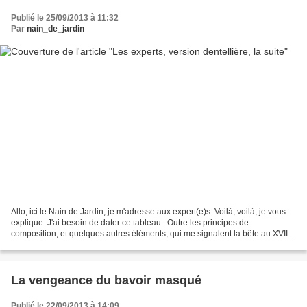
Publié le 25/09/2013 à 11:32
Par
nain_de_jardin
Allo, ici le Nain.de.Jardin, je m'adresse aux expert(e)s. Voilà, voilà, je vous
explique. J'ai besoin de dater ce tableau : Outre les principes de
composition, et quelques autres éléments, qui me signalent la bête au XVIIe
(oui, mais quand au XVIIe ?),...
La vengeance du bavoir masqué
Publié le 22/09/2013 à 14:09