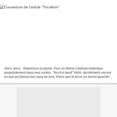
Alors, alors... Reprenons la plume. Pour un thème Libellulo-historique
paaarfaitement dans mes cordes : "tricot et sport" Ahhh, décidément, encore
un bas qui blesse bon sang de bois. Parce que le tricot, en bonne gauchère,
j'ai jamais su faire. Et le...