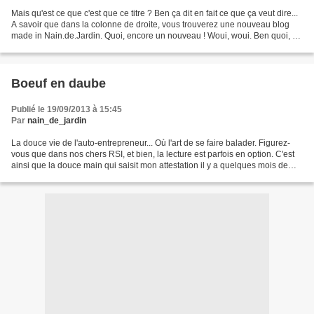
Mais qu'est ce que c'est que ce titre ? Ben ça dit en fait ce que ça veut dire...
A savoir que dans la colonne de droite, vous trouverez une nouveau blog
made in Nain.de.Jardin. Quoi, encore un nouveau ! Woui, woui. Ben quoi, ça
fait juste 4, c'est rien......
Boeuf en daube
Publié le 19/09/2013 à 15:45
Par
nain_de_jardin
La douce vie de l'auto-entrepreneur... Où l'art de se faire balader. Figurez-
vous que dans nos chers RSI, et bien, la lecture est parfois en option. C'est
ainsi que la douce main qui saisit mon attestation il y a quelques mois de
cela, confondit joyeusement...