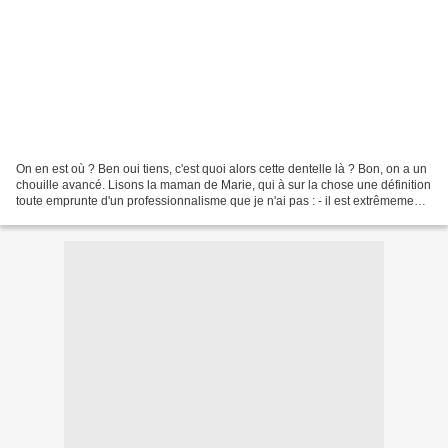
On en est où ? Ben oui tiens, c'est quoi alors cette dentelle là ? Bon, on a un
chouille avancé. Lisons la maman de Marie, qui à sur la chose une définition
toute emprunte d'un professionnalisme que je n'ai pas : - il est extrêmement
difficile de répondre...