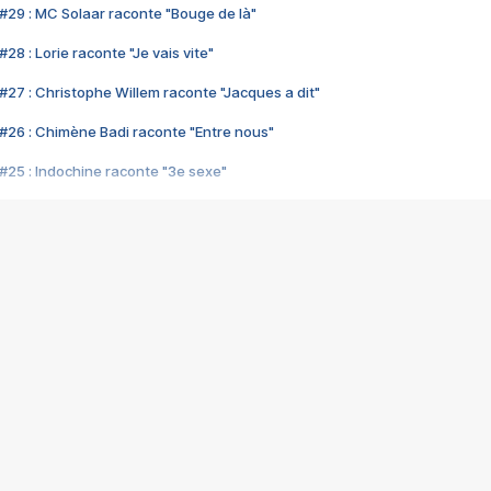
#29 : MC Solaar raconte "Bouge de là"
28 : Lorie raconte "Je vais vite"
#27 : Christophe Willem raconte "Jacques a dit"
#26 : Chimène Badi raconte "Entre nous"
#25 : Indochine raconte "3e sexe"
#24 : Zaho raconte "C'est chelou"
#23 : Patrick Bruel raconte "Au café des délices"
#22 : Kyo raconte "Le chemin"
#21 : Nolwenn Leroy raconte "Cassé"
#20 : Patrick Hernandez raconte "Born to be alive"
#19 : Lorie raconte "Près de moi"
#18 : Michael Jones raconte "A nos actes manqués" (avec Jean-Jacque
#17 : Khaled raconte "Aïcha"