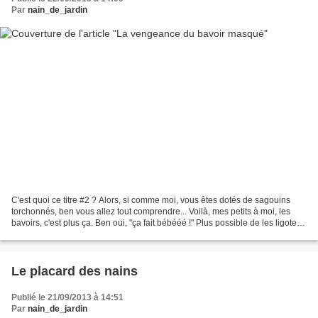
Par
nain_de_jardin
C'est quoi ce titre #2 ? Alors, si comme moi, vous êtes dotés de sagouins
torchonnés, ben vous allez tout comprendre... Voilà, mes petits à moi, les
bavoirs, c'est plus ça. Ben oui, "ça fait bébééé !" Plus possible de les ligoter
non plus au torchon de...
Le placard des nains
Publié le 21/09/2013 à 14:51
Par
nain_de_jardin