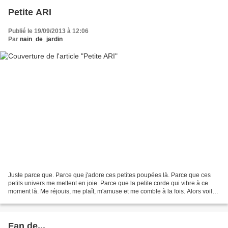
Petite ARI
Publié le 19/09/2013 à 12:06
Par
nain_de_jardin
Juste parce que. Parce que j'adore ces petites poupées là. Parce que ces
petits univers me mettent en joie. Parce que la petite corde qui vibre à ce
moment là. Me réjouis, me plaît, m'amuse et me comble à la fois. Alors voilà
N°45 "Amélia et son petit...
Fan de...