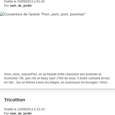
Publié le 15/09/2013 à 01:24
Par
nain_de_jardin
Alors, alors, aujourd'hui, on se balade entre chausson aux pommes et
économie. Oh, que v'là un beau saut ! (Thé de veau ?) Entre culinaire et nez
en l'air... Sur un thème à tous les étages, en avant pour les bocages ! Alors
pas les normands, hein, faut...
Tricothon
Publié le 12/09/2013 à 23:14
Par
nain_de_jardin