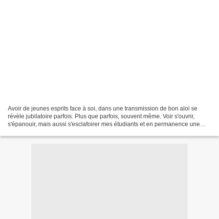
Avoir de jeunes esprits face à soi, dans une transmission de bon aloi se
révèle jubilatoire parfois. Plus que parfois, souvent même. Voir s'ouvrir,
s'épanouir, mais aussi s'esclafoirer mes étudiants et en permanence une
source d'étonnement, voire d'émerveillement....