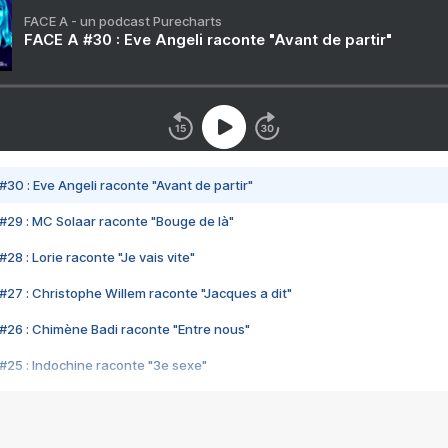
FACE A - un podcast Purecharts
FACE A #30 : Eve Angeli raconte "Avant de partir"
#30 : Eve Angeli raconte "Avant de partir"
#29 : MC Solaar raconte "Bouge de là"
28 : Lorie raconte "Je vais vite"
#27 : Christophe Willem raconte "Jacques a dit"
#26 : Chimène Badi raconte "Entre nous"
#25 : Indochine raconte "3e sexe"
#24 : Zaho raconte "C'est chelou"
#23 : Patrick Bruel raconte "Au café des délices"