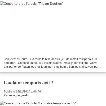
Bon, c'est du lourd... Ca roule ta bille dans le jeu de mots C'est parfois un
peu gras... Ca pèse un peu sur les mots aussi. Mais ça me fait rire ! On va
pas parler de Platon tous les jours non plus hein... Bon, puis allez voir, parce
que j'ai pas mis...
Laudator temporis acti ?
Publié le 15/11/2014 à 00:40
Par
nain_de_jardin