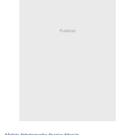
Publicité
#Artiste
#photographe
#papier
#dessin