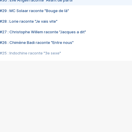
#30 : Eve Angeli raconte "Avant de partir"
#29 : MC Solaar raconte "Bouge de là"
28 : Lorie raconte "Je vais vite"
#27 : Christophe Willem raconte "Jacques a dit"
#26 : Chimène Badi raconte "Entre nous"
#25 : Indochine raconte "3e sexe"
#24 : Zaho raconte "C'est chelou"
#23 : Patrick Bruel raconte "Au café des délices"
#22 : Kyo raconte "Le chemin"
#21 : Nolwenn Leroy raconte "Cassé"
#20 : Patrick Hernandez raconte "Born to be alive"
#19 : Lorie raconte "Près de moi"
#18 : Michael Jones raconte "A nos actes manqués" (avec Jean-Jacque