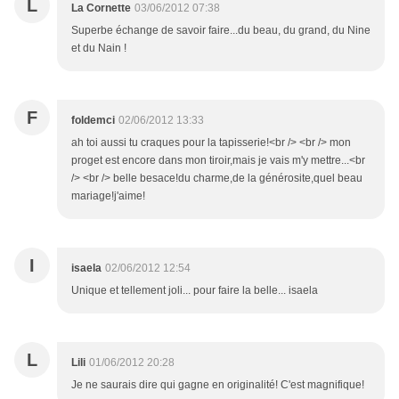
L
La Cornette
03/06/2012 07:38
Superbe échange de savoir faire...du beau, du grand, du Nine
et du Nain !
F
foldemci
02/06/2012 13:33
ah toi aussi tu craques pour la tapisserie!<br /> <br /> mon
proget est encore dans mon tiroir,mais je vais m'y mettre...<br
/> <br /> belle besace!du charme,de la générosite,quel beau
mariage!j'aime!
I
isaela
02/06/2012 12:54
Unique et tellement joli... pour faire la belle... isaela
L
Lili
01/06/2012 20:28
Je ne saurais dire qui gagne en originalité! C'est magnifique!