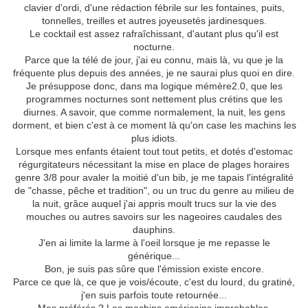
clavier d'ordi, d'une rédaction fébrile sur les fontaines, puits,
tonnelles, treilles et autres joyeusetés jardinesques.
Le cocktail est assez rafraîchissant, d'autant plus qu'il est
nocturne.
Parce que la télé de jour, j'ai eu connu, mais là, vu que je la
fréquente plus depuis des années, je ne saurai plus quoi en dire.
Je présuppose donc, dans ma logique mémère2.0, que les
programmes nocturnes sont nettement plus crétins que les
diurnes. A savoir, que comme normalement, la nuit, les gens
dorment, et bien c'est à ce moment là qu'on case les machins les
plus idiots.
Lorsque mes enfants étaient tout tout petits, et dotés d'estomac
régurgitateurs nécessitant la mise en place de plages horaires
genre 3/8 pour avaler la moitié d'un bib, je me tapais l'intégralité
de "chasse, pêche et tradition", ou un truc du genre au milieu de
la nuit, grâce auquel j'ai appris moult trucs sur la vie des
mouches ou autres savoirs sur les nageoires caudales des
dauphins.
J'en ai limite la larme à l'oeil lorsque je me repasse le
générique...
Bon, je suis pas sûre que l'émission existe encore.
Parce ce que là, ce que je vois/écoute, c'est du lourd, du gratiné,
j'en suis parfois toute retournée...