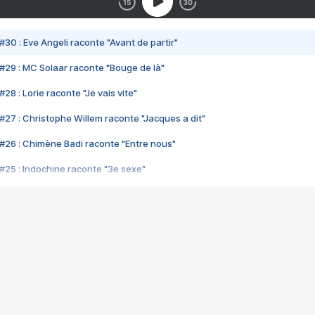
#30 : Eve Angeli raconte "Avant de partir"
#29 : MC Solaar raconte "Bouge de là"
28 : Lorie raconte "Je vais vite"
#27 : Christophe Willem raconte "Jacques a dit"
#26 : Chimène Badi raconte "Entre nous"
#25 : Indochine raconte "3e sexe"
#24 : Zaho raconte "C'est chelou"
#23 : Patrick Bruel raconte "Au café des délices"
#22 : Kyo raconte "Le chemin"
#21 : Nolwenn Leroy raconte "Cassé"
#20 : Patrick Hernandez raconte "Born to be alive"