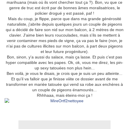
marihuana (mais où ils vont chercher tout ça ?). Bon, vu que ce
genre de truc est écrit par de bonnes âmes moralisatrices, le
policier drogué y est passé, paf !
Mais du coup, je flippe, parce que dans ma grande générosité
naturaliste, j'abrite depuis quelques jours un couple de pigeons
qui a décidé de faire son nid sur mon balcon, à 2 mètres de mon
clavier. J'aime bien leurs roucoulades, mais s'ils se mettent à
venir contaminer mes pieds de vigne, ça va pas le faire (non, je
n'ai pas de cultures illicites sur mon balcon, à part deux pigeons
et leur future progéniture).
Bon, sinon, y'a aussi du salace, mais ça lasse. Et puis c'est pas
hyper compatible avec les papes. Ok, ok, vous me direz, les pin-
up sexy tatouées non plus hein...
Ben voilà, je vous le disais, je crois que je suis un peu atteinte...
Et qu'il va falloir que je finisse viiite ce dossier avant de me
transformer en mariée tatouée qui vend sa robe aux enchères à
un couple de pigeons énamourés...
Rhhhaaa, mais éteins-moi ça !