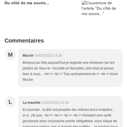
Du côté de ma souris...
Commentaires
M
Muchir
04/03/2015 14:36
Bonjour,sur Arte,aujourd'hui,je regarde une émission sur les
jardins de Vaux-le -Vicomte et Versailles ,très bien,et pense
bien à vous ...<br /> <br /> Tres amicalement<br /> <br /> Anne
Muchir
L
La mazette
23/02/2015 22:24
En journée , la télé est peuplée des mêmes trucs insipides...
si si , j'te jure. <br /> <br /> <br /> <br /> Pendant mon arrêt
grossesse avec coucouche panier obligatoire, sous risque de
naissance préma, j'en ai mangé des nullités ... je brodais pour