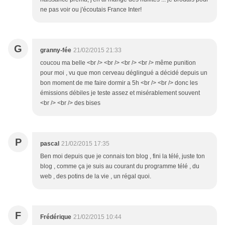
ne pas voir ou j'écoutais France Inter!
G
granny-fée
21/02/2015 21:33
coucou ma belle <br /> <br /> <br /> <br /> même punition
pour moi , vu que mon cerveau déglingué a décidé depuis un
bon moment de me faire dormir a 5h <br /> <br /> donc les
émissions débiles je teste assez et misérablement souvent
<br /> <br /> des bises
P
pascal
21/02/2015 17:35
Ben moi depuis que je connais ton blog , fini la télé, juste ton
blog , comme ça je suis au courant du programme télé , du
web , des potins de la vie , un régal quoi.
F
Frédérique
21/02/2015 10:44