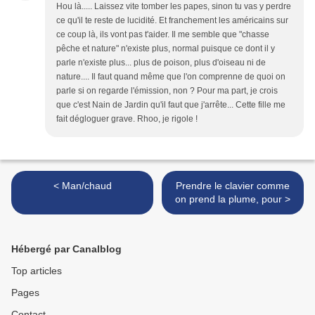
Hou là..... Laissez vite tomber les papes, sinon tu vas y perdre
ce qu'il te reste de lucidité. Et franchement les américains sur
ce coup là, ils vont pas t'aider. Il me semble que "chasse
pêche et nature" n'existe plus, normal puisque ce dont il y
parle n'existe plus... plus de poison, plus d'oiseau ni de
nature.... Il faut quand même que l'on comprenne de quoi on
parle si on regarde l'émission, non ? Pour ma part, je crois
que c'est Nain de Jardin qu'il faut que j'arrête... Cette fille me
fait dégloguer grave. Rhoo, je rigole !
< Man/chaud
Prendre le clavier comme
on prend la plume, pour >
Hébergé par Canalblog
Top articles
Pages
Contact