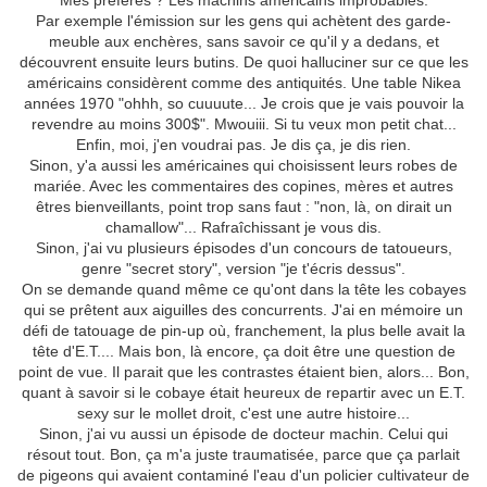
Mes préférés ? Les machins américains improbables.
Par exemple l'émission sur les gens qui achètent des garde-
meuble aux enchères, sans savoir ce qu'il y a dedans, et
découvrent ensuite leurs butins. De quoi halluciner sur ce que les
américains considèrent comme des antiquités. Une table Nikea
années 1970 "ohhh, so cuuuute... Je crois que je vais pouvoir la
revendre au moins 300$". Mwouiii. Si tu veux mon petit chat...
Enfin, moi, j'en voudrai pas. Je dis ça, je dis rien.
Sinon, y'a aussi les américaines qui choisissent leurs robes de
mariée. Avec les commentaires des copines, mères et autres
êtres bienveillants, point trop sans faut : "non, là, on dirait un
chamallow"... Rafraîchissant je vous dis.
Sinon, j'ai vu plusieurs épisodes d'un concours de tatoueurs,
genre "secret story", version "je t'écris dessus".
On se demande quand même ce qu'ont dans la tête les cobayes
qui se prêtent aux aiguilles des concurrents. J'ai en mémoire un
défi de tatouage de pin-up où, franchement, la plus belle avait la
tête d'E.T.... Mais bon, là encore, ça doit être une question de
point de vue. Il parait que les contrastes étaient bien, alors... Bon,
quant à savoir si le cobaye était heureux de repartir avec un E.T.
sexy sur le mollet droit, c'est une autre histoire...
Sinon, j'ai vu aussi un épisode de docteur machin. Celui qui
résout tout. Bon, ça m'a juste traumatisée, parce que ça parlait
de pigeons qui avaient contaminé l'eau d'un policier cultivateur de