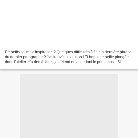
De petits soucis d'inspiration ? Quelques difficultés à finir la dernière phrase
du dernier paragraphe ? J'ai trouvé la solution ! Et hop, une petite plongée
dans l'atelier. Y'a rien à faire, ça détend en attendant le printemps... Si
d'aventure, cette...