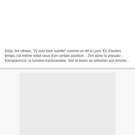
Déjà, les vitraux, "j'y suis bien sujette" comme on dit à Lyon. En d'autres
temps, j'ai même refait ceux d'un certain pavillon... J'en aime la pseudo-
transparence, la lumière transcendée. Voir le blanc se reformer aux prismes
de leurs arc-en-ciel rosacés....