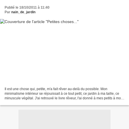
Publié le 18/10/2011 à 11:40
Par
nain_de_jardin
Il est une chose qui, petite, m'a fait rêver au-delà du possible. Mon
minimalisme intérieur se réjouissait à ce tout petit, ce jardin à ma taille, ce
minuscule végétal. J'ai retrouvé le livre rêveur, l'ai donné à mes petits à mon
tour. A la différence...